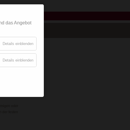
griffe
nd das Angebot
Details einblenden
Details einblenden
rrichtung,
rmigen oder
 der festen