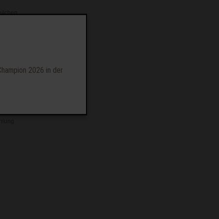
eilchen
Champion 2026 in der
mgekehrt.
hlung