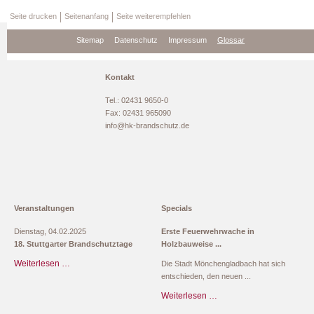
Seite drucken
Seitenanfang
Seite weiterempfehlen
Navigation
Sitemap
Datenschutz
Impressum
Glossar
überspringen
Kontakt
Tel.: 02431 9650-0
Fax: 02431 965090
info@hk-brandschutz.de
Veranstaltungen
Specials
Dienstag,
04.02.2025
Erste Feuerwehrwache in
18. Stuttgarter Brandschutztage
Holzbauweise
Weiterlesen …
18.
Die Stadt Mönchengladbach hat sich
Stuttgarter
entschieden, den neuen
Brandschutztage
Weiterlesen …
Erste
Feuerwehrwache