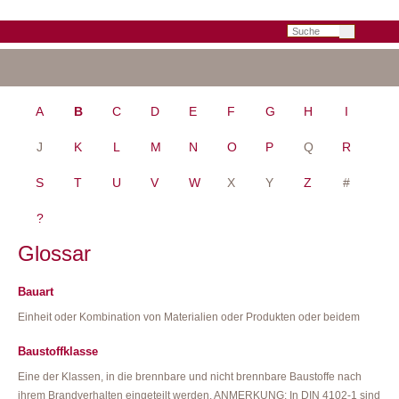
Suchbegriffe
NAVIGATION
A
B
C
D
E
F
G
H
I
ÜBERSPRINGEN
J
K
L
M
N
O
P
Q
R
S
T
U
V
W
X
Y
Z
#
?
Glossar
Bauart
Einheit oder Kombination von Materialien oder Produkten oder beidem
Baustoffklasse
Eine der Klassen, in die brennbare und nicht brennbare Baustoffe nach
ihrem Brandverhalten eingeteilt werden. ANMERKUNG: In DIN 4102-1 sind