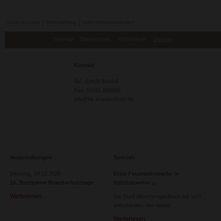
Seite drucken
Seitenanfang
Seite weiterempfehlen
Navigation
Sitemap
Datenschutz
Impressum
Glossar
überspringen
Kontakt
Tel.: 02431 9650-0
Fax: 02431 965090
info@hk-brandschutz.de
Veranstaltungen
Specials
Dienstag,
04.02.2025
Erste Feuerwehrwache in
18. Stuttgarter Brandschutztage
Holzbauweise
Weiterlesen …
18.
Die Stadt Mönchengladbach hat sich
Stuttgarter
entschieden, den neuen
Brandschutztage
Weiterlesen …
Erste