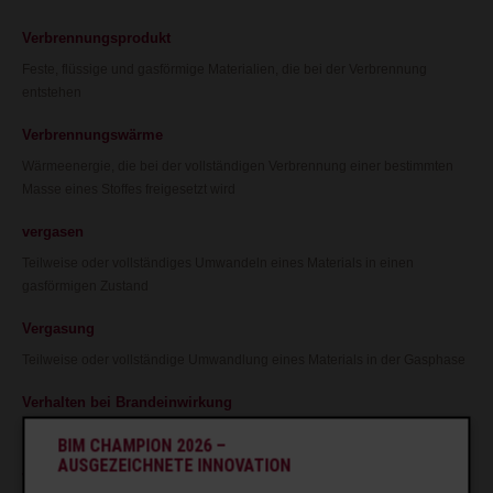
Verbrennungsprodukt
Feste, flüssige und gasförmige Materialien, die bei der Verbrennung
entstehen
Verbrennungswärme
Wärmeenergie, die bei der vollständigen Verbrennung einer bestimmten
Masse eines Stoffes freigesetzt wird
vergasen
Teilweise oder vollständiges Umwandeln eines Materials in einen
gasförmigen Zustand
Vergasung
Teilweise oder vollständige Umwandlung eines Materials in der Gasphase
Verhalten bei Brandeinwirkung
Das Verhalten eines Produktes bei definierter Brandbeanspruchung
BIM CHAMPION 2026 –
AUSGEZEICHNETE INNOVATION
verkohlen