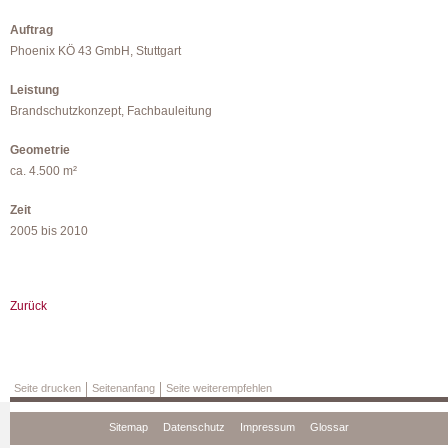
Auftrag
Phoenix KÖ 43 GmbH, Stuttgart
Leistung
Brandschutzkonzept, Fachbauleitung
Geometrie
ca. 4.500 m²
Zeit
2005 bis 2010
Zurück
Seite drucken
Seitenanfang
Seite weiterempfehlen
Navigation
Sitemap
Datenschutz
Impressum
Glossar
überspringen