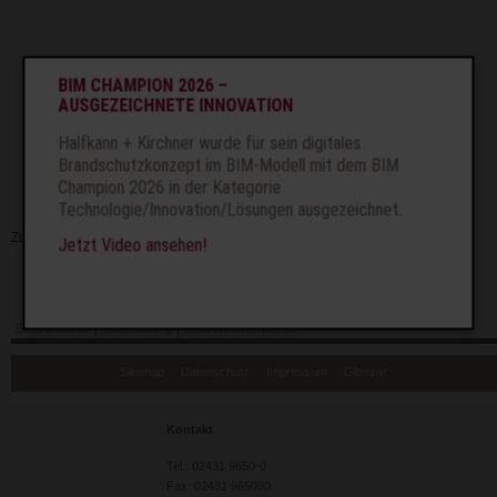
BIM CHAMPION 2026 –
AUSGEZEICHNETE INNOVATION
Halfkann + Kirchner wurde für sein digitales
Brandschutzkonzept im BIM-Modell mit dem BIM
Champion 2026 in der Kategorie
Technologie/Innovation/Lösungen ausgezeichnet.
Zurück
Jetzt Video ansehen!
Wohnbauten
Seite drucken
Seitenanfang
Seite weiterempfehlen
Navigation
Sitemap
Datenschutz
Impressum
Glossar
überspringen
Kontakt
Tel.: 02431 9650-0
Fax: 02431 965090