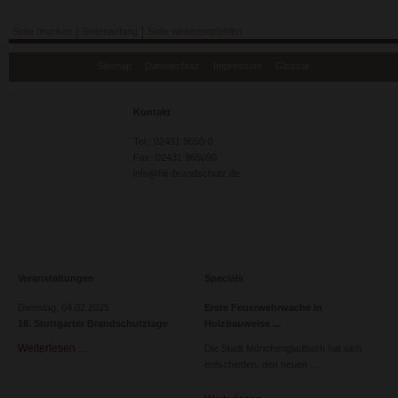
Seite drucken
Seitenanfang
Seite weiterempfehlen
Navigation
Sitemap
Datenschutz
Impressum
Glossar
überspringen
Kontakt
Tel.: 02431 9650-0
Fax: 02431 965090
info@hk-brandschutz.de
Veranstaltungen
Specials
Dienstag,
04.02.2025
Erste Feuerwehrwache in
18. Stuttgarter Brandschutztage
Holzbauweise
Weiterlesen …
18.
Die Stadt Mönchengladbach hat sich
Stuttgarter
entschieden, den neuen
Brandschutztage