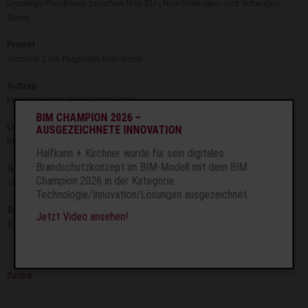
Umsteige-Relationen zwischen Non-EU-, Non-Schengen- und Schengen-
Zielen.
Projekt
Terminal 1 am Flughafen Köln-Bonn
Auftrag
Flughafen Köln-Bonn GmbH, Köln
BIM CHAMPION 2026 –
Leistung
AUSGEZEICHNETE INNOVATION
Bestandsanalyse und Brandschutzkonzept
Halfkann + Kirchner wurde für sein digitales
Brandschutzkonzept im BIM-Modell mit dem BIM
Geometrie
Champion 2026 in der Kategorie
ca. 30.000 m²
Technologie/Innovation/Lösungen ausgezeichnet.
Zeit
Jetzt Video ansehen!
1996 bis 1997
Zurück