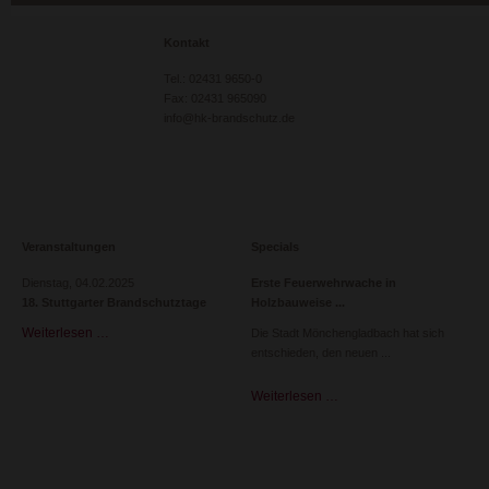
Kontakt
Tel.: 02431 9650-0
Fax: 02431 965090
info@hk-brandschutz.de
Veranstaltungen
Specials
Dienstag,
04.02.2025
Erste Feuerwehrwache in
18. Stuttgarter Brandschutztage
Holzbauweise
Weiterlesen …
18.
Die Stadt Mönchengladbach hat sich
Stuttgarter
entschieden, den neuen
Brandschutztage
Weiterlesen …
Erste
Feuerwehrwache
in
Holzbauweise