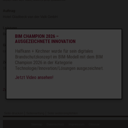
Auftrag
Hotel Gladbeck van der Valk GmbH
Leistung
Bestandserfassung, Brandschutzkonzept und Baubetreuung
BIM CHAMPION 2026 –
AUSGEZEICHNETE INNOVATION
Geometrie
Halfkann + Kirchner wurde für sein digitales
ca. 5.600 m²
Brandschutzkonzept im BIM-Modell mit dem BIM
Champion 2026 in der Kategorie
Zeit
Technologie/Innovation/Lösungen ausgezeichnet.
1998 bis 2008
Jetzt Video ansehen!
Zurück
Seite drucken
Seitenanfang
Seite weiterempfehlen
Navigation
Sitemap
Datenschutz
Impressum
Glossar
überspringen