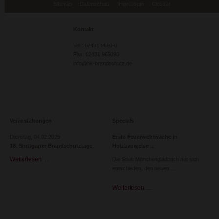
Sitemap
Datenschutz
Impressum
Glossar
überspringen
Kontakt
Tel.: 02431 9650-0
Fax: 02431 965090
info@hk-brandschutz.de
Veranstaltungen
Specials
Dienstag,
04.02.2025
Erste Feuerwehrwache in
18. Stuttgarter Brandschutztage
Holzbauweise
Weiterlesen …
18.
Die Stadt Mönchengladbach hat sich
Stuttgarter
entschieden, den neuen
Brandschutztage
Weiterlesen …
Erste
Feuerwehrwache
in
Holzbauweise