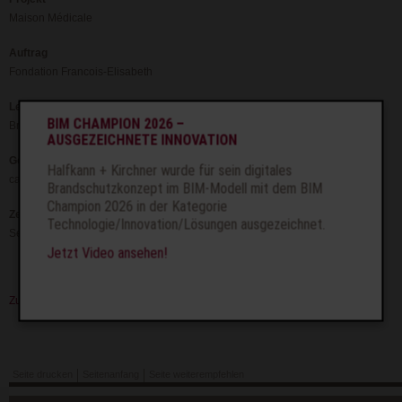
Maison Médicale
Auftrag
Fondation Francois-Elisabeth
Leistung
BIM CHAMPION 2026 –
Brandschutzkonzept
AUSGEZEICHNETE INNOVATION
Geometrie
Halfkann + Kirchner wurde für sein digitales
ca. 2.000 m²
Brandschutzkonzept im BIM-Modell mit dem BIM
Champion 2026 in der Kategorie
Zeit
Technologie/Innovation/Lösungen ausgezeichnet.
Seit 2010
Jetzt Video ansehen!
Zurück
Seite drucken
Seitenanfang
Seite weiterempfehlen
Navigation