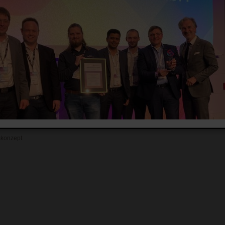
Z-förmig, bestehend aus zwei rechteckigen und einem quadratischen Gebäude. Über
Amt verbunden.
iten des Landesuntersuchungsamts für Labore und Büroflächen.
Geometrie
terhaus) Rheinland-Pfalz
ca. 7.000 m²
Zeit
und Baubetreuung LBB, NL
seit 06/2012
skonzept