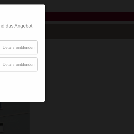
griffe
nd das Angebot
Details einblenden
Details einblenden