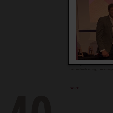
Der Grundriss des Objekts ist 
quadratische Gebäude ist das 
Genutzt werden die Räumlichke
Projekt
Landesuntersuchungsamt (3-Äm
Auftrag
Landesbetrieb Liegenschafts- 
Koblenz
Leistung
Bestandserfassung, Sanierung
Zurück