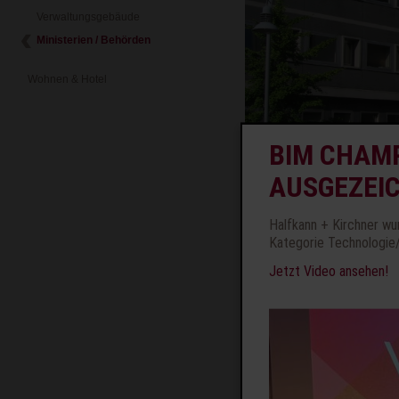
Verwaltungsgebäude
Ministerien / Behörden
Wohnen & Hotel
BIM CHAMP
AUSGEZEI
Halfkann + Kirchner wu
Kategorie Technologie
Jetzt Video ansehen!
Beschreibung
Gegründet wurde das Landesunt
Verbraucherschutzes, Gesundhe
Die ungefähr 540 Mitarbeiter s