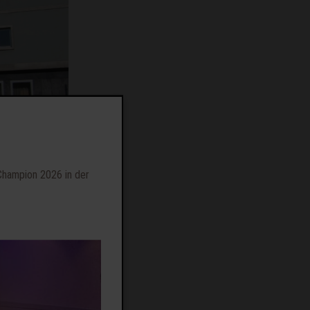
Champion 2026 in der
Aufgabe des
hen Umkreis.
en „3-Ämterhaus“.