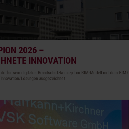
ION 2026 –
CHNETE INNOVATION
rde für sein digitales Brandschutzkonzept im BIM-Modell mit dem BIM 
/Innovation/Lösungen ausgezeichnet.
ersuchungsamt in Rheinland-Pfalz im Jahr 2000 und übernimmt seither u.a. die 
itsschutzes und Lebensmittelschutzes für Mensch und Tier im Rheinland-Pfälzisc
itzen in einem dreiteiligen Gebäude. Diese Dreiteilung führte zu dem Gebäudenam