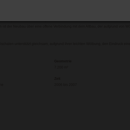
nweg sind immer mehr Gebäude auf die 23.000 m² große Gesamtfläche hinzugebau
ine Schule, ein Speisesaal und eine Sportanlage auf dem Gelände Platz.
kelförmige Neubau im Sechziger-Jahre-Stil befindet sich im Osten des Geländes u
en ist der Neubau über eine offene Verbindung mit dem Altbau, der aufgrund von 
schalen unterstützt gleichsam, aufgrund ihrer leichten Wölbung, den Eindruck ein
Geometrie
7.200 m²
Zeit
gne
2006 bis 2007