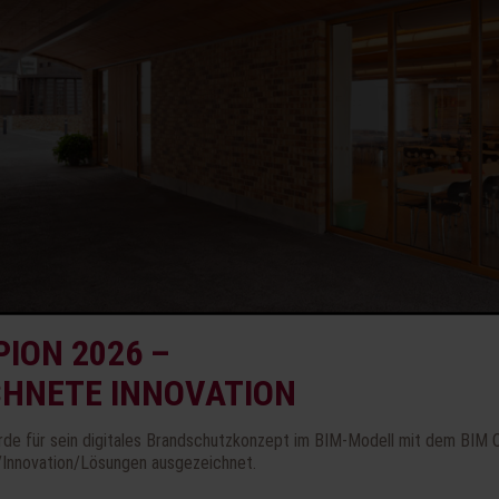
ION 2026 –
CHNETE INNOVATION
rde für sein digitales Brandschutzkonzept im BIM-Modell mit dem BIM 
/Innovation/Lösungen ausgezeichnet.
ist im Jahr 1892 in die Räume des aus dem 16. Jahrhundert stammenden Schloss