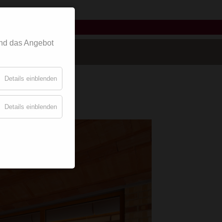
griffe
nd das Angebot
Details einblenden
Details einblenden