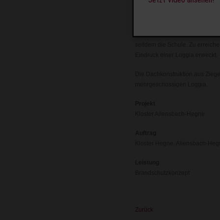
eingezogen. Über die Jahre hi
anderem finden eine Pension, e
Der im Jahr 2009 eröffnete win
seitdem die Schule. Zu erreich
Eindruck einer Loggia erweckt.
Die Dachkonstruktion aus Ziegel
mehrgeschossigen Loggia.
Projekt
Kloster Allensbach-Hegne
Auftrag
Kloster Hegne, Allensbach-He
Leistung
Brandschutzkonzept
Zurück