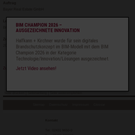
Auftrag
Bayer Real Estate GmbH
Leistung
BIM CHAMPION 2026 –
Brandschutzkonzept
AUSGEZEICHNETE INNOVATION
Zeit
Halfkann + Kirchner wurde für sein digitales
2015
Brandschutzkonzept im BIM-Modell mit dem BIM
Champion 2026 in der Kategorie
Technologie/Innovation/Lösungen ausgezeichnet.
Jetzt Video ansehen!
Zurück
Seite drucken
Seitenanfang
Seite weiterempfehlen
Navigation
Sitemap
Datenschutz
Impressum
Glossar
überspringen
Kontakt
Tel.: 02431 9650-0