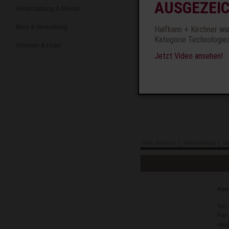
AUSGEZEI
Veranstaltung & Messe
Auftrag
Paulinenpflege Winnenden e.V.
Büro & Verwaltung
Halfkann + Kirchner wu
Kategorie Technologie
Leistung
Wohnen & Hotel
Brandschutzkonzept und Baube
Jetzt Video ansehen!
Zurück
Seite drucken
Seitenanfang
Se
Navigation
überspringen
Kon
Tel.
Fax:
info