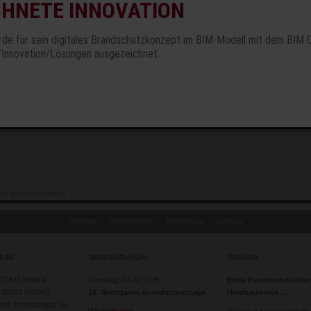
CHNETE INNOVATION
Zeit
2011 – 2015
rde für sein digitales Brandschutzkonzept im BIM-Modell mit dem BIM 
/Innovation/Lösungen ausgezeichnet.
treuung
ite weiterempfehlen
Sitemap
Datenschutz
Impressum
Glossar
takt
Veranstaltungen
Specials
: 02431 9650-0
Dienstag,
04.02.2025
Erste Feuerwehrwache
 02431 965090
18. Stuttgarter Brandschutztage
Holzbauweise
@hk-brandschutz.de