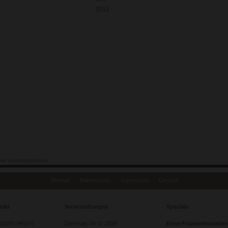
2012
ite weiterempfehlen
Sitemap
Datenschutz
Impressum
Glossar
takt
Veranstaltungen
Specials
: 02431 9650-0
Dienstag,
04.02.2025
Erste Feuerwehrwache