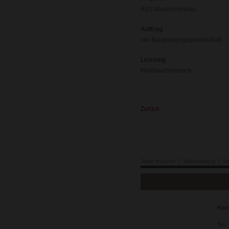
ASS Maschinenbau
Auftrag
skv Bauplanungsgesellschaft
Leistung
Heißrauchversuch
Zurück
Seite drucken
Seitenanfang
Se
Navigation
überspringen
Kon
Tel.