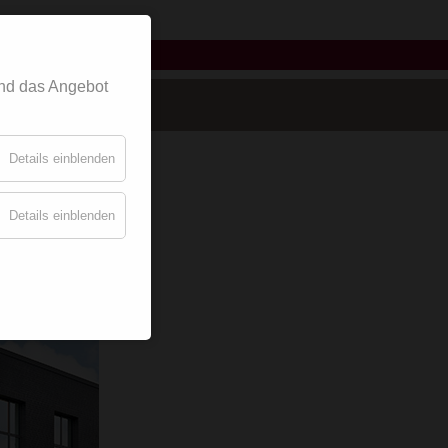
griffe
nd das Angebot
Details einblenden
Details einblenden