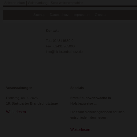
Seite drucken
Seitenanfang
Seite weiterempfehlen
Navigation
Sitemap
Datenschutz
Impressum
Glossar
überspringen
Kontakt
Tel.: 02431 9650-0
Fax: 02431 965090
info@hk-brandschutz.de
Veranstaltungen
Specials
Dienstag,
04.02.2025
Erste Feuerwehrwache in
18. Stuttgarter Brandschutztage
Holzbauweise
Weiterlesen …
18.
Die Stadt Mönchengladbach hat sich
Stuttgarter
entschieden, den neuen
Brandschutztage
Weiterlesen …
Erste
Feuerwehrwache