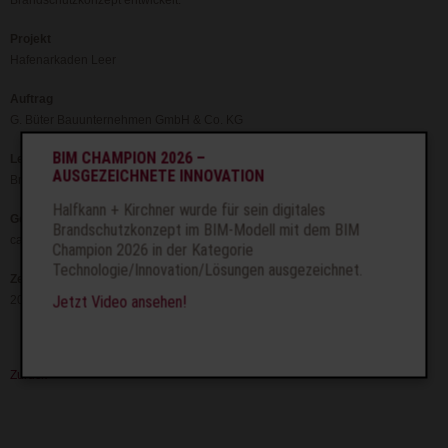
Brandschutzkonzept entwickelt.
Projekt
Hafenarkaden Leer
Auftrag
G. Büter Bauunternehmen GmbH & Co. KG
BIM CHAMPION 2026 –
Leistung
AUSGEZEICHNETE INNOVATION
Brandschutzkonzept
Halfkann + Kirchner wurde für sein digitales
Geometrie
Brandschutzkonzept im BIM-Modell mit dem BIM
ca. 5.270 qm
Champion 2026 in der Kategorie
Technologie/Innovation/Lösungen ausgezeichnet.
Zeit
Jetzt Video ansehen!
2013
Zurück