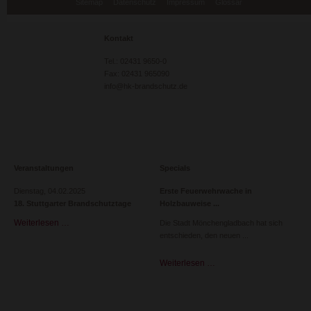
Sitemap
Datenschutz
Impressum
Glossar
überspringen
Kontakt
Tel.: 02431 9650-0
Fax: 02431 965090
info@hk-brandschutz.de
Veranstaltungen
Specials
Dienstag,
04.02.2025
Erste Feuerwehrwache in
18. Stuttgarter Brandschutztage
Holzbauweise
Weiterlesen …
18.
Die Stadt Mönchengladbach hat sich
Stuttgarter
entschieden, den neuen
Brandschutztage
Weiterlesen …
Erste
Feuerwehrwache
in
Holzbauweise