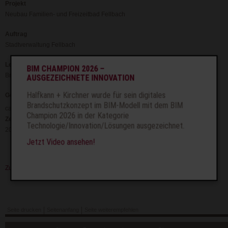
Projekt
Neubau Familien- und Freizeitbad Fellbach
Auftrag
Stadtverwaltung Fellbach
Leistung
BIM CHAMPION 2026 –
Brandschutzkonzept und Baubetreuung
AUSGEZEICHNETE INNOVATION
Halfkann + Kirchner wurde für sein digitales
Geometrie
Brandschutzkonzept im BIM-Modell mit dem BIM
2
ca. 9.8000 m
Champion 2026 in der Kategorie
Zeit
Technologie/Innovation/Lösungen ausgezeichnet.
2010 – 2013
Jetzt Video ansehen!
Zurück
Seite drucken
Seitenanfang
Seite weiterempfehlen
Navigation