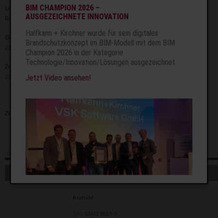
BIM CHAMPION 2026 –
Leistung
AUSGEZEICHNETE INNOVATION
Brandschutzkonzept
Halfkann + Kirchner wurde für sein digitales
Geometrie
Brandschutzkonzept im BIM-Modell mit dem BIM
25.000 m²
Champion 2026 in der Kategorie
Technologie/Innovation/Lösungen ausgezeichnet.
Zeit
Jetzt Video ansehen!
2003 bis 2007
Zurück
Seite drucken
Seitenanfang
Seite weiterempfehlen
Navigation
Sitemap
Datenschutz
Impressum
Glossar
überspringen
Kontakt
Tel.: 02431 9650-0