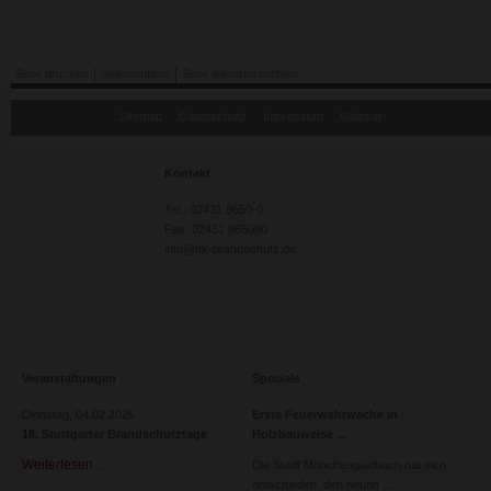
Pfeifer & Langen
Logistik
Hallenneubau ASS Maschinenbau
Seite drucken
Seitenanfang
Seite weiterempfehlen
Logistikzentrum ebm-papst
Logistikhalle + Parkhaus Mercedes-AMG
Navigation
Schattdecor Thansau
Sitemap
Datenschutz
Impressum
Glossar
überspringen
Industriepark Würth Bad Mergentheim
REWE Logistikzentrum
Briefzentrum Koblenz
Kontakt
Air Cargo Stuttgart, Luftfrachtzentrum
CargoCenter Süd, Stuttgart
Tel.: 02431 9650-0
Aldi Logistikzentrum Ketsch
Fax: 02431 965090
Netto Logistikzentrum
info@hk-brandschutz.de
Neubau Lager- und Bürogebäude Fa. Picard
Hochregallager Klingel
Gesamtstandorte
ZF Lenksysteme
Verkehr
Flughäfen
Veranstaltungen
Specials
Technikgebäude DFS Langen
Terminalgebäude Flughafen Saarbrücken
Dienstag,
04.02.2025
Erste Feuerwehrwache in
Flughafen Düsseldorf
18. Stuttgarter Brandschutztage
Holzbauweise
Aerogare Luxemburg
Wartungshalle A 380, FFM
Weiterlesen …
18.
Die Stadt Mönchengladbach hat sich
LSG Sky Chefs, FFM
Stuttgarter
entschieden, den neuen
Flughafen Münster-Osnabrück