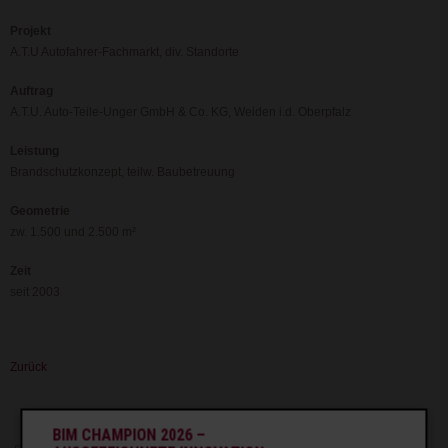
Projekt
A.T.U Autofahrer-Fachmarkt, div. Standorte
Auftrag
A.T.U. Auto-Teile-Unger GmbH & Co. KG, Weiden i.d. Oberpfalz
Leistung
Brandschutzkonzept, teilw. Baubetreuung
Geometrie
zw. 1.500 und 2.500 m²
Zeit
seit 2003
Zurück
BIM CHAMPION 2026 –