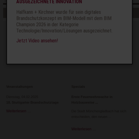
Seite drucken
AUSGEZEICHNETE INNOVATION
Seitenanfang
Seite weiterempfehlen
Navigation
Halfkann + Kirchner wurde für sein digitales
Sitemap
Datenschutz
Impressum
Glossar
überspringen
Brandschutzkonzept im BIM-Modell mit dem BIM
Champion 2026 in der Kategorie
Kontakt
Technologie/Innovation/Lösungen ausgezeichnet.
Tel.: 02431 9650-0
Jetzt Video ansehen!
Fax: 02431 965090
info@hk-brandschutz.de
Veranstaltungen
Specials
Dienstag,
04.02.2025
Erste Feuerwehrwache in
18. Stuttgarter Brandschutztage
Holzbauweise
Weiterlesen …
18.
Die Stadt Mönchengladbach hat sich
Stuttgarter
entschieden, den neuen
Brandschutztage
Weiterlesen …
Erste
Feuerwehrwache