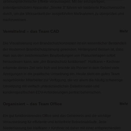
strömungstechnische Effekte voraussagen. Mit der einzigartigen,
patentgeschützten Apparatur „Smoke 3“ führen wir kalibrierte Rauchversuche
durch, um die Wirksamkeit der ausgeführten Maßnahmen zu überprüfen und
nachzuweisen.
Vermittelnd – das Team CAD
Die Visualisierung von Brandschutzkonzepten ist ein wesentlicher Bestandteil
der modernen Brandschutzplanung geworden. Hintergrund dessen ist, dass
man aus den zeichnerischen Bearbeitungen von Planunterlagen sofort
herauslesen kann, wie „der Brandschutz funktioniert“. Halfkann + Kirchner
erkannte dieses Ziel sehr früh und brachte als Pionier in dem Gebiet viele
Anregungen in die praktische Umsetzung ein. Heute steht ein gutes Team
ausgebildeter Mitarbeiter zur Verfügung, die vor allem die häufig schwierige
Umsetzung mit vielfach unterschiedlichen Dateiformaten und
kundenspezifischen EDV-Anforderungen perfekt beherrschen.
Organisiert – das Team Office
Ein gut funktionierendes Office sind das Geheimnis und die wichtige
Voraussetzung für effiziente und fehlerfreie Betriebsabläufe. Jede
Niederlassung bei Halfkann + Kirchner ist daher mit einer entsprechenden