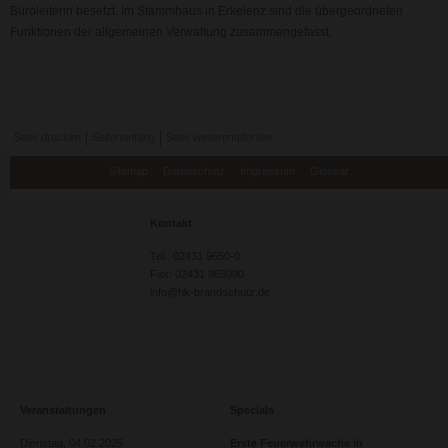
Büroleiterin besetzt. Im Stammhaus in Erkelenz sind die übergeordneten
Funktionen der allgemeinen Verwaltung zusammengefasst.
Seite drucken
Seitenanfang
Seite weiterempfehlen
Navigation
Sitemap
Datenschutz
Impressum
Glossar
überspringen
Kontakt
Tel.: 02431 9650-0
Fax: 02431 965090
info@hk-brandschutz.de
Veranstaltungen
Specials
Dienstag,
04.02.2025
Erste Feuerwehrwache in