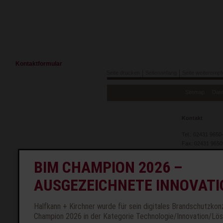
Navigation
Kontaktformular
überspringen
Seite drucken
Seitenanfang
Seite weiterempf
Navigation
Sitemap
Dat
überspringen
Kontakt
Tel.: 02431 9650
Fax: 02431 9650
info@hk-brandsc
BIM CHAMPION 2026 –
AUSGEZEICHNETE INNOVATI
Halfkann + Kirchner wurde für sein digitales Brandschutzk
Champion 2026 in der Kategorie Technologie/Innovation/Lö