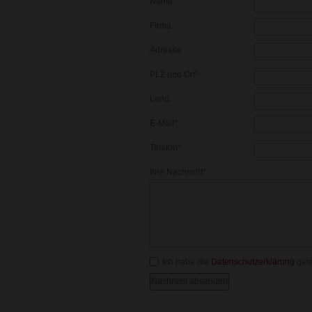
Pflichtfeld
Name
*
Firma
Adresse
Pflichtfeld
PLZ und Ort
*
Land
Pflichtfeld
E-Mail
*
Pflichtfeld
Telefon
*
Pflichtfeld
Ihre Nachricht
*
Ich habe die
Datenschutzerklärung
gele
Nachricht absenden